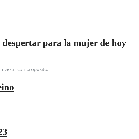
 despertar para la mujer de hoy
eino
23